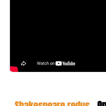
Shakespeare redus
-
Op