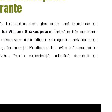
erante
, trei actori dau glas celor mai frumoase și
 lui William Shakespeare
. Îmbrăcați în costume
armecul versurilor pline de dragoste, melancolie și
 și frumuseții. Publicul este invitat să descopere
 vers, într-o experiență artistică delicată și