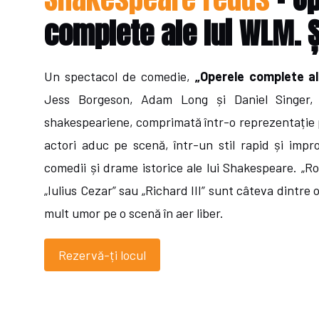
complete ale lui WLM. 
Un spectacol de comedie,
„Operele complete a
Jess Borgeson, Adam Long și Daniel Singer, 
shakespeariene, comprimată într-o reprezentație p
actori aduc pe scenă, într-un stil rapid și impro
comedii și drame istorice ale lui Shakespeare. „Rom
„Iulius Cezar” sau „Richard III” sunt câteva dintre 
mult umor pe o scenă în aer liber.
Rezervă-ți locul