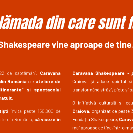
ămada din care sunt fă
Shakespeare vine aproape de tine
 22 de săptămâni,
Caravana
Caravana Shakespeare
- p
i din România
cu:
ateliere de
Craiova și aduce spiritul ș
tinerante” și spectacolul
transformând străzi, piețe și s
ratuit
.
O inițiativă culturală și e
tiști
invită peste 150.000 de
Craiova
, organizat de peste 3
 sate din România,
să viseze în
Fundația Shakespeare,
Carav
mai aproape de tine,
într-o man