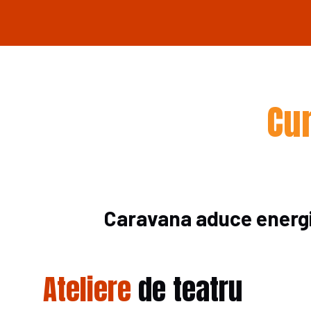
Cu
Caravana aduce energi
Ateliere
de teatru