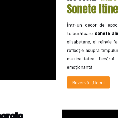
Sonete Itin
Într-un decor de epocă
tulburătoare
sonete ale
elisabetane, ei reînvie f
reflecție asupra timpului
muzicalitatea fiecărui
emoționantă.
Rezervă-ți locul
erele