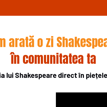
m arată o zi Shakespe
în comunitatea ta
a lui
Shakespeare
direct în piețele