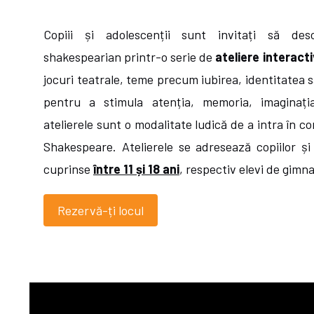
Copiii și adolescenții sunt invitați să des
shakespearian printr-o serie de
ateliere interacti
jocuri teatrale, teme precum iubirea, identitatea 
pentru a stimula atenția, memoria, imaginația
atelierele sunt o modalitate ludică de a intra în c
Shakespeare. Atelierele se adresează copiilor și
cuprinse
între 11 și 18 ani
, respectiv elevi de gimna
Rezervă-ți locul