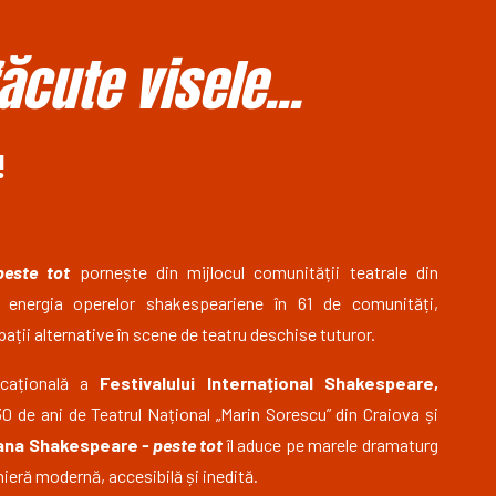
cute visele...
!
este tot
pornește din mijlocul comunității teatrale din
i energia operelor shakespeariene în 61 de comunități,
pații alternative în scene de teatru deschise tuturor.
ducațională a
Festivalului Internațional Shakespeare,
0 de ani de Teatrul Național „Marin Sorescu” din Craiova și
ana Shakespeare
- peste tot
îl aduce pe marele dramaturg
ieră modernă, accesibilă și inedită.