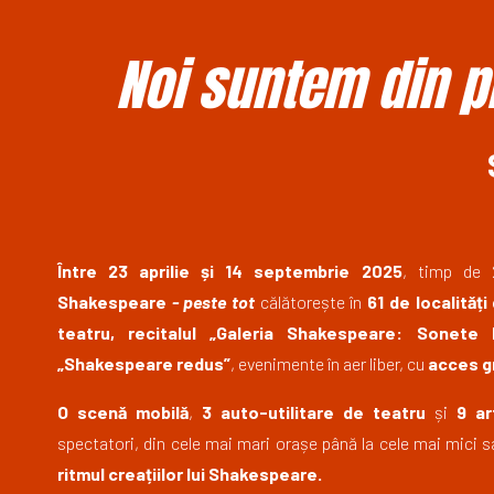
Noi suntem din pl
Între 23 aprilie și 14 septembrie 2025
, timp de
Shakespeare
- peste tot
călătorește în
61 de localităț
teatru, recitalul „Galeria Shakespeare: Sonete I
„Shakespeare redus”
, evenimente în aer liber, cu
acces g
O scenă mobilă
,
3 auto-utilitare de teatru
și
9 ar
spectatori, din cele mai mari orașe până la cele mai mici
ritmul creațiilor lui Shakespeare.