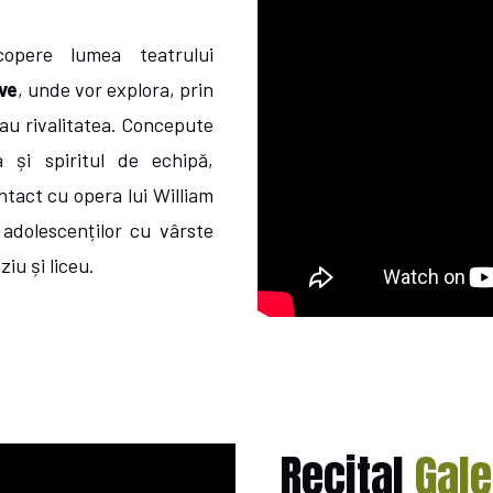
copere lumea teatrului
ve
, unde vor explora, prin
sau rivalitatea. Concepute
 și spiritul de echipă,
ontact cu opera lui William
 adolescenților cu vârste
ziu și liceu.
Recital
Gale