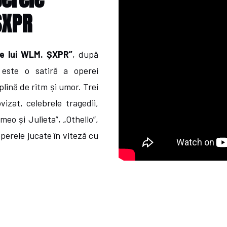
ȘXPR
le lui WLM. ȘXPR”
, după
este o satiră a operei
lină de ritm și umor. Trei
vizat, celebrele tragedii,
eo și Julieta”, „Othello”,
operele jucate în viteză cu